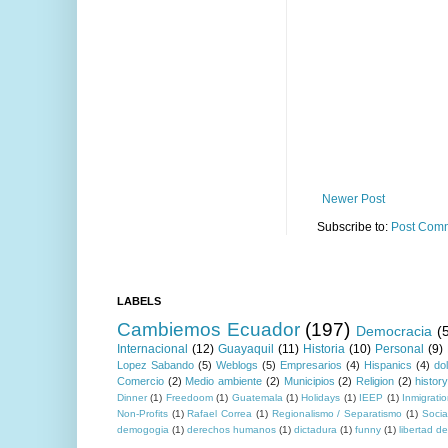
Newer Post
Subscribe to:
Post Comm
LABELS
Cambiemos Ecuador
(197)
Democracia
(
Internacional
(12)
Guayaquil
(11)
Historia
(10)
Personal
(9)
Lopez Sabando
(5)
Weblogs
(5)
Empresarios
(4)
Hispanics
(4)
do
Comercio
(2)
Medio ambiente
(2)
Municipios
(2)
Religion
(2)
histor
Dinner
(1)
Freedoom
(1)
Guatemala
(1)
Holidays
(1)
IEEP
(1)
Inmigrati
Non-Profits
(1)
Rafael Correa
(1)
Regionalismo / Separatismo
(1)
Socia
demogogia
(1)
derechos humanos
(1)
dictadura
(1)
funny
(1)
libertad d