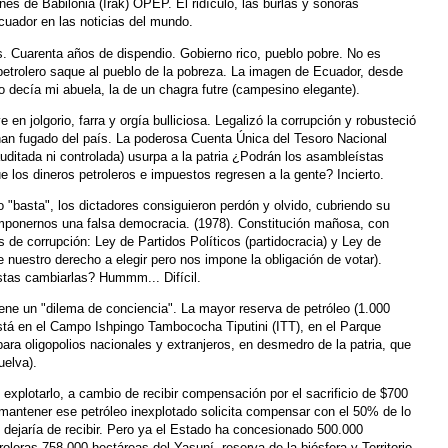
ines de Babilonia (Irak) OPEP. El ridículo, las burlas y sonoras
cuador en las noticias del mundo.
. Cuarenta años de dispendio. Gobierno rico, pueblo pobre. No es
petrolero saque al pueblo de la pobreza. La imagen de Ecuador, desde
 decía mi abuela, la de un chagra futre (campesino elegante).
e en jolgorio, farra y orgía bulliciosa. Legalizó la corrupción y robusteció
 han fugado del país. La poderosa Cuenta Única del Tesoro Nacional
ditada ni controlada) usurpa a la patria ¿Podrán los asambleístas
e los dineros petroleros e impuestos regresen a la gente? Incierto.
o "basta", los dictadores consiguieron perdón y olvido, cubriendo su
imponernos una falsa democracia. (1978). Constitución mañosa, con
 de corrupción: Ley de Partidos Políticos (partidocracia) y Ley de
 nuestro derecho a elegir pero nos impone la obligación de votar).
tas cambiarlas? Hummm... Difícil.
iene un "dilema de conciencia". La mayor reserva de petróleo (1.000
está en el Campo Ishpingo Tambococha Tiputini (ITT), en el Parque
ara oligopolios nacionales y extranjeros, en desmedro de la patria, que
elva).
explotarlo, a cambio de recibir compensación por el sacrificio de $700
 mantener ese petróleo inexplotado solicita compensar con el 50% de lo
l dejaría de recibir. Pero ya el Estado ha concesionado 500.000
roleras 758.000 hectáreas del Yasuní, reserva de la biósfera y Territorio