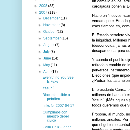
un camello en los jard
►
2008
(83)
carcajadas ponen al E
▼
2007
(118)
Nacieron "nuevos ricos
►
December
(11)
verdad que el Estado 
►
November
(8)
esos tiempos es, como
►
October
(13)
El Estado petrolero viv
►
September
(15)
la iniquidad. Millones
►
August
(7)
(desconocida, jamás au
desaparecerla, para qu
►
July
(8)
►
June
(14)
Y cuando el pueblo dij
retirada a cambio de 
►
May
(11)
perversos instrumentos
▼
April
(17)
Elecciones (que impide
Everything You See
¿Podrán los asambleís
Is Fake
Yasuní
El presidente Correa t
millones de barriles) 
Biocombustible o
petróleo
Yasuní. (Más riqueza p
todos queremos que vu
links for 2007-04-17
Cumplimos con
Propone, al mundo, no 
nuestro deber
millones anuales. Por
cívico
que el gobierno centra
Celia Cruz - Pinar
hectáreas a cuatro pet