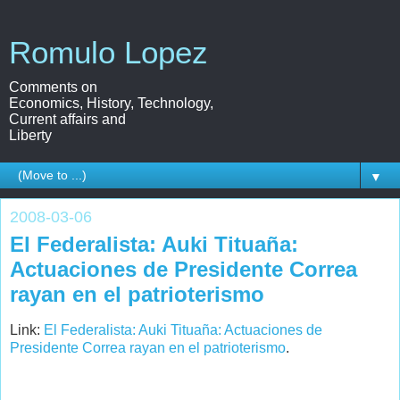
Romulo Lopez
Comments on
Economics, History, Technology,
Current affairs and
Liberty
▼
2008-03-06
El Federalista: Auki Tituaña:
Actuaciones de Presidente Correa
rayan en el patrioterismo
Link:
El Federalista: Auki Tituaña: Actuaciones de
Presidente Correa rayan en el patrioterismo
.