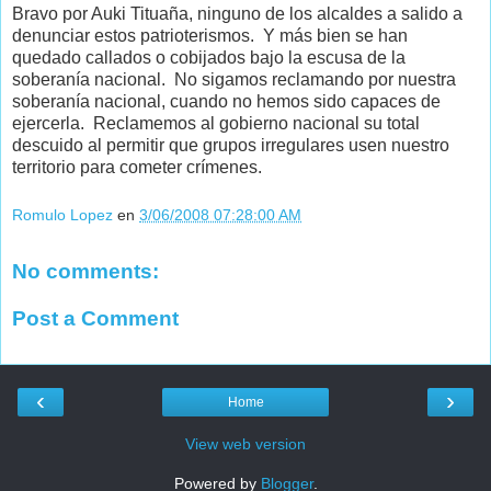
Bravo por Auki Tituaña, ninguno de los alcaldes a salido a
denunciar estos patrioterismos. Y más bien se han
quedado callados o cobijados bajo la escusa de la
soberanía nacional. No sigamos reclamando por nuestra
soberanía nacional, cuando no hemos sido capaces de
ejercerla. Reclamemos al gobierno nacional su total
descuido al permitir que grupos irregulares usen nuestro
territorio para cometer crímenes.
Romulo Lopez
en
3/06/2008 07:28:00 AM
No comments:
Post a Comment
‹
›
Home
View web version
Powered by
Blogger
.