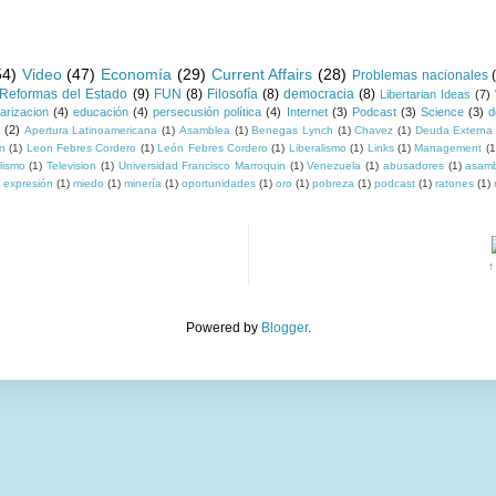
54)
Video
(47)
Economía
(29)
Current Affairs
(28)
Problemas nacionales
Reformas del Estado
(9)
FUN
(8)
Filosofía
(8)
democracia
(8)
Libertarian Ideas
(7)
larizacion
(4)
educación
(4)
persecusión política
(4)
Internet
(3)
Podcast
(3)
Science
(3)
d
y
(2)
Apertura Latinoamericana
(1)
Asamblea
(1)
Benegas Lynch
(1)
Chavez
(1)
Deuda Externa
on
(1)
Leon Febres Cordero
(1)
León Febres Cordero
(1)
Liberalismo
(1)
Links
(1)
Management
(1
lismo
(1)
Television
(1)
Universidad Francisco Marroquin
(1)
Venezuela
(1)
abusadores
(1)
asamb
e expresión
(1)
miedo
(1)
minería
(1)
oportunidades
(1)
oro
(1)
pobreza
(1)
podcast
(1)
ratones
(1)
↑
Powered by
Blogger
.