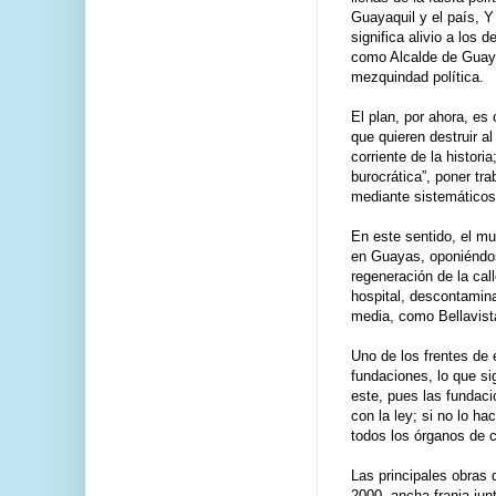
Guayaquil y el país, Y
significa alivio a los
como Alcalde de Guayaq
mezquindad política.
El plan, por ahora, es 
que quieren destruir a
corriente de la histori
burocrática”, poner tra
mediante sistemáticos
En este sentido, el mu
en Guayas, oponiéndos
regeneración de la cal
hospital, descontamin
media, como Bellavist
Uno de los frentes de 
fundaciones, lo que si
este, pues las fundac
con la ley; si no lo ha
todos los órganos de co
Las principales obras 
2000, ancha franja jun