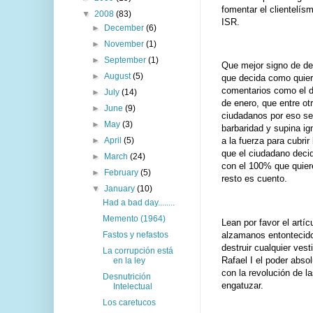
fomentar el clientelísm
▼
2008
(83)
ISR.
►
December
(6)
►
November
(1)
►
September
(1)
Que mejor signo de dem
►
August
(5)
que decida como quie
comentarios como el do
►
July
(14)
de enero, que entre ot
►
June
(9)
ciudadanos por eso se
►
May
(3)
barbaridad y supina ig
►
April
(5)
a la fuerza para cubri
que el ciudadano deci
►
March
(24)
con el 100% que quier
►
February
(5)
resto es cuento.
▼
January
(10)
Had a bad day........
Memento (1964)
Lean por favor el artí
alzamanos entontecidos
Fastos y nefastos
destruir cualquier ves
La corrupción está
Rafael I el poder abso
en la ley
con la revolución de l
Desnutrición
engatuzar.
Intelectual
Los caretucos