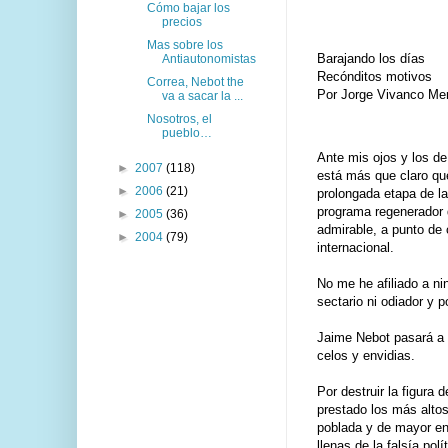
Cómo bajar los
precios
Mas sobre los
Barajando los días
Antiautonomistas
Recónditos motivos
Correa, Nebot the
Por Jorge Vivanco Me
va a sacar la ...
Nosotros, el
pueblo…
Ante mis ojos y los de
►
2007
(118)
está más que claro que
►
2006
(21)
prolongada etapa de l
programa regenerador 
►
2005
(36)
admirable, a punto de 
►
2004
(79)
internacional.
No me he afiliado a n
sectario ni odiador y p
Jaime Nebot pasará a l
celos y envidias.
Por destruir la figura 
prestado los más altos
poblada y de mayor en
llenas de la falsía pol