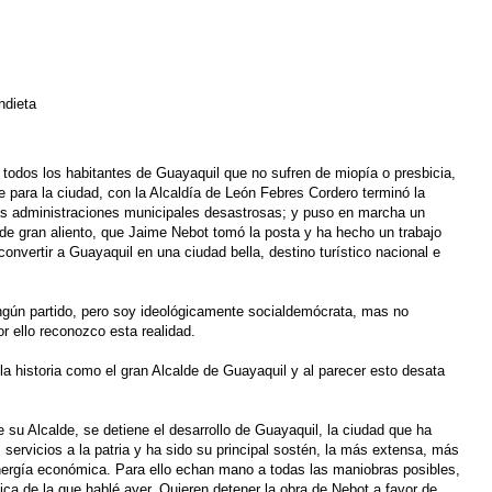
ndieta
 todos los habitantes de Guayaquil que no sufren de miopía o presbicia,
 para la ciudad, con la Alcaldía de León Febres Cordero terminó la
as administraciones municipales desastrosas; y puso en marcha un
de gran aliento, que Jaime Nebot tomó la posta y ha hecho un trabajo
convertir a Guayaquil en una ciudad bella, destino turístico nacional e
ingún partido, pero soy ideológicamente socialdemócrata, mas no
or ello reconozco esta realidad.
a historia como el gran Alcalde de Guayaquil y al parecer esto desata
de su Alcalde, se detiene el desarrollo de Guayaquil, la ciudad que ha
 servicios a la patria y ha sido su principal sostén, la más extensa, más
ergía económica. Para ello echan mano a todas las maniobras posibles,
ítica de la que hablé ayer. Quieren detener la obra de Nebot a favor de