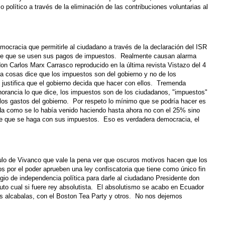
o político a través de la eliminación de las contribuciones voluntarias al
ocracia que permitirle al ciudadano a través de la declaración del ISR
re que se usen sus pagos de impuestos. Realmente causan alarma
n Carlos Marx Carrasco reproducido en la última revista Vistazo del 4
ra cosas dice que los impuestos son del gobierno y no de los
 justifica que el gobierno decida que hacer con ellos. Tremenda
norancia lo que dice, los impuestos son de los ciudadanos, "impuestos"
r los gastos del gobierno. Por respeto lo mínimo que se podría hacer es
da como se lo había venido haciendo hasta ahora no con el 25% sino
e que se haga con sus impuestos. Eso es verdadera democracia, el
culo de Vivanco que vale la pena ver que oscuros motivos hacen que los
 por el poder aprueben una ley confiscatoria que tiene como único fin
tigio de independencia política para darle al ciudadano Presidente don
luto cual si fuere rey absolutista. El absolutismo se acabo en Ecuador
as alcabalas, con el Boston Tea Party y otros. No nos dejemos