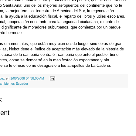
o Santa Ana; uno de los mejores aeropuertos del continente que no le
o; la mejor terminal terrestre de América del Sur, la regeneración
ta, la ayuda a la educación fiscal, el reparto de libros y útiles escolares,
orial, cooperación constante para la seguridad ciudadana, rescate del
 dignificante de moradores suburbanos, que comienza por un parque
ente hermoso.
s ornamentales, que están muy bien desde luego, sino obras de gran
ellas, Nebot tiene el índice de aceptación más elevado de la historia de
a causa de la campaña contra él, campaña que ante el pueblo, tiene
ntes, como se demostró en la manifestación espontánea y sin
ue se le ofreció como desagravio a los atropellos de La Cadena.
opez
en
1/08/2008 04:38:00 AM
ambiemos Ecuador
:
ent