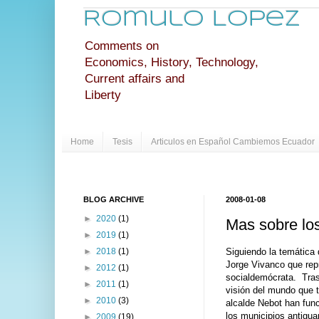
Romulo Lopez
Comments on
Economics, History, Technology,
Current affairs and
Liberty
Home
Tesis
Articulos en Español Cambiemos Ecuador
BLOG ARCHIVE
2008-01-08
►
2020
(1)
Mas sobre lo
►
2019
(1)
Siguiendo la temática d
►
2018
(1)
Jorge Vivanco que rep
►
2012
(1)
socialdemócrata. Tras
►
2011
(1)
visión del mundo que t
►
2010
(3)
alcalde Nebot han fun
los municipios antigua
►
2009
(19)