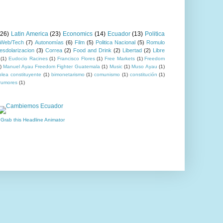
(26)
Latin America
(23)
Economics
(14)
Ecuador
(13)
Politica
Web/Tech
(7)
Autonomías
(6)
Film
(5)
Politica Nacional
(5)
Romulo
esdolarizacion
(3)
Correa
(2)
Food and Drink
(2)
Libertad
(2)
Libre
(1)
Eudocio Racines
(1)
Francisco Flores
(1)
Free Markets
(1)
Freedom
)
Manuel Ayau Freedom Fighter Guatemala
(1)
Music
(1)
Muso Ayau
(1)
lea constituyente
(1)
bimonetarismo
(1)
comunismo
(1)
constitución
(1)
rumores
(1)
 Grab this Headline Animator