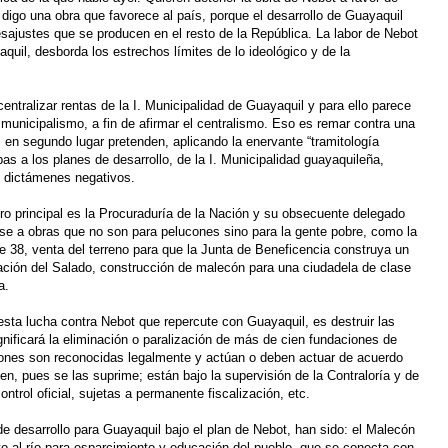
 digo una obra que favorece al país, porque el desarrollo de Guayaquil
 desajustes que se producen en el resto de la República. La labor de Nebot
uil, desborda los estrechos límites de lo ideológico y de la
centralizar rentas de la I. Municipalidad de Guayaquil y para ello parece
l municipalismo, a fin de afirmar el centralismo. Eso es remar contra una
a; en segundo lugar pretenden, aplicando la enervante “tramitología
bas a los planes de desarrollo, de la I. Municipalidad guayaquileña,
 dictámenes negativos.
ro principal es la Procuraduría de la Nación y su obsecuente delegado
e a obras que no son para pelucones sino para la gente pobre, como la
le 38, venta del terreno para que la Junta de Beneficencia construya un
ación del Salado, construcción de malecón para una ciudadela de clase
a.
esta lucha contra Nebot que repercute con Guayaquil, es destruir las
gnificará la eliminación o paralización de más de cien fundaciones de
iones son reconocidas legalmente y actúan o deben actuar de acuerdo
cen, pues se las suprime; están bajo la supervisión de la Contraloría y de
ntrol oficial, sujetas a permanente fiscalización, etc.
de desarrollo para Guayaquil bajo el plan de Nebot, han sido: el Malecón
to al río para esparcimiento y educación del pueblo, que se conecta con