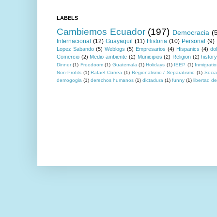
LABELS
Cambiemos Ecuador
(197)
Democracia
(
Internacional
(12)
Guayaquil
(11)
Historia
(10)
Personal
(9)
Lopez Sabando
(5)
Weblogs
(5)
Empresarios
(4)
Hispanics
(4)
do
Comercio
(2)
Medio ambiente
(2)
Municipios
(2)
Religion
(2)
histor
Dinner
(1)
Freedoom
(1)
Guatemala
(1)
Holidays
(1)
IEEP
(1)
Inmigrati
Non-Profits
(1)
Rafael Correa
(1)
Regionalismo / Separatismo
(1)
Socia
demogogia
(1)
derechos humanos
(1)
dictadura
(1)
funny
(1)
libertad d