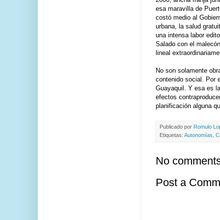
esa maravilla de Puert
costó medio al Gobiern
urbana, la salud gratui
una intensa labor edit
Salado con el malecón
lineal extraordinariam
No son solamente obra
contenido social. Por 
Guayaquil. Y esa es l
efectos contraproduce
planificación alguna q
Publicado por
Romulo L
Etiquetas:
Autonomías
,
C
No comments
Post a Comm