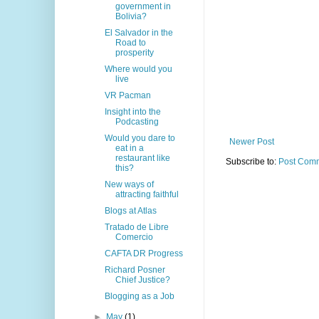
government in
Bolivia?
El Salvador in the
Road to
prosperity
Where would you
live
VR Pacman
Insight into the
Podcasting
Would you dare to
Newer Post
eat in a
restaurant like
Subscribe to:
Post Comm
this?
New ways of
attracting faithful
Blogs at Atlas
Tratado de Libre
Comercio
CAFTA DR Progress
Richard Posner
Chief Justice?
Blogging as a Job
►
May
(1)