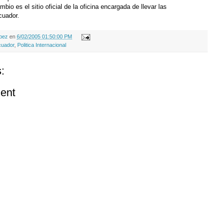
bio es el sitio oficial de la oficina encargada de llevar las
cuador.
opez
en
6/02/2005 01:50:00 PM
uador
,
Politica Internacional
:
ent