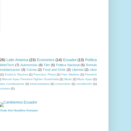
(26)
Latin America
(23)
Economics
(14)
Ecuador
(13)
Politica
Web/Tech
(7)
Autonomías
(6)
Film
(5)
Politica Nacional
(5)
Romulo
esdolarizacion
(3)
Correa
(2)
Food and Drink
(2)
Libertad
(2)
Libre
(1)
Eudocio Racines
(1)
Francisco Flores
(1)
Free Markets
(1)
Freedom
)
Manuel Ayau Freedom Fighter Guatemala
(1)
Music
(1)
Muso Ayau
(1)
lea constituyente
(1)
bimonetarismo
(1)
comunismo
(1)
constitución
(1)
rumores
(1)
 Grab this Headline Animator