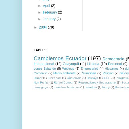
►
April
(2)
►
February
(2)
►
January
(2)
►
2004
(79)
LABELS
Cambiemos Ecuador
(197)
Democracia
(
Internacional
(12)
Guayaquil
(11)
Historia
(10)
Personal
(9)
Lopez Sabando
(5)
Weblogs
(5)
Empresarios
(4)
Hispanics
(4)
do
Comercio
(2)
Medio ambiente
(2)
Municipios
(2)
Religion
(2)
histor
Dinner
(1)
Freedoom
(1)
Guatemala
(1)
Holidays
(1)
IEEP
(1)
Inmigrati
Non-Profits
(1)
Rafael Correa
(1)
Regionalismo / Separatismo
(1)
Socia
demogogia
(1)
derechos humanos
(1)
dictadura
(1)
funny
(1)
libertad d