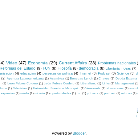
54)
Video
(47)
Economía
(29)
Current Affairs
(28)
Problemas nacionales
Reformas del Estado
(9)
FUN
(8)
Filosofía
(8)
democracia
(8)
Libertarian Ideas
(7)
larizacion
(4)
educación
(4)
persecusión política
(4)
Internet
(3)
Podcast
(3)
Science
(3)
d
y
(2)
Apertura Latinoamericana
(1)
Asamblea
(1)
Benegas Lynch
(1)
Chavez
(1)
Deuda Externa
on
(1)
Leon Febres Cordero
(1)
León Febres Cordero
(1)
Liberalismo
(1)
Links
(1)
Management
(1
lismo
(1)
Television
(1)
Universidad Francisco Marroquin
(1)
Venezuela
(1)
abusadores
(1)
asamb
e expresión
(1)
miedo
(1)
minería
(1)
oportunidades
(1)
oro
(1)
pobreza
(1)
podcast
(1)
ratones
(1)
↑
Powered by
Blogger
.