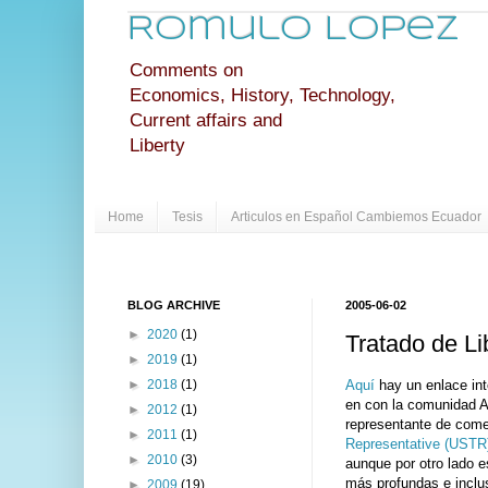
Romulo Lopez
Comments on
Economics, History, Technology,
Current affairs and
Liberty
Home
Tesis
Articulos en Español Cambiemos Ecuador
BLOG ARCHIVE
2005-06-02
►
2020
(1)
Tratado de L
►
2019
(1)
Aquí
hay un enlace int
►
2018
(1)
en con la comunidad An
►
2012
(1)
representante de come
►
2011
(1)
Representative (USTR
►
2010
(3)
aunque por otro lado 
más profundas e inclus
►
2009
(19)