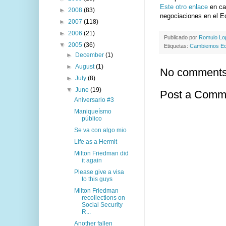
Este otro enlace
en cam
►
2008
(83)
negociaciones en el E
►
2007
(118)
►
2006
(21)
Publicado por
Romulo L
▼
2005
(36)
Etiquetas:
Cambiemos Ec
►
December
(1)
►
August
(1)
No comments
►
July
(8)
▼
June
(19)
Post a Comm
Aniversario #3
Maniqueísmo
público
Se va con algo mio
Life as a Hermit
Milton Friedman did
it again
Please give a visa
to this guys
Milton Friedman
recollections on
Social Security
R...
Another fallen