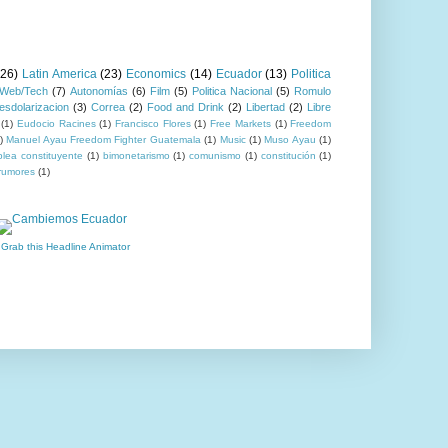
(26)
Latin America
(23)
Economics
(14)
Ecuador
(13)
Politica
Web/Tech
(7)
Autonomías
(6)
Film
(5)
Politica Nacional
(5)
Romulo
esdolarizacion
(3)
Correa
(2)
Food and Drink
(2)
Libertad
(2)
Libre
(1)
Eudocio Racines
(1)
Francisco Flores
(1)
Free Markets
(1)
Freedom
)
Manuel Ayau Freedom Fighter Guatemala
(1)
Music
(1)
Muso Ayau
(1)
lea constituyente
(1)
bimonetarismo
(1)
comunismo
(1)
constitución
(1)
rumores
(1)
 Grab this Headline Animator