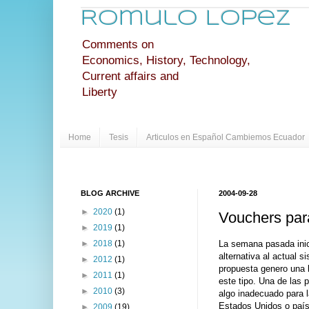
Romulo Lopez
Comments on
Economics, History, Technology,
Current affairs and
Liberty
Home
Tesis
Articulos en Español Cambiemos Ecuador
BLOG ARCHIVE
2004-09-28
►
2020
(1)
Vouchers par
►
2019
(1)
La semana pasada inic
►
2018
(1)
alternativa al actual
►
2012
(1)
propuesta genero una l
►
2011
(1)
este tipo. Una de las 
►
2010
(3)
algo inadecuado para l
Estados Unidos o país
►
2009
(19)