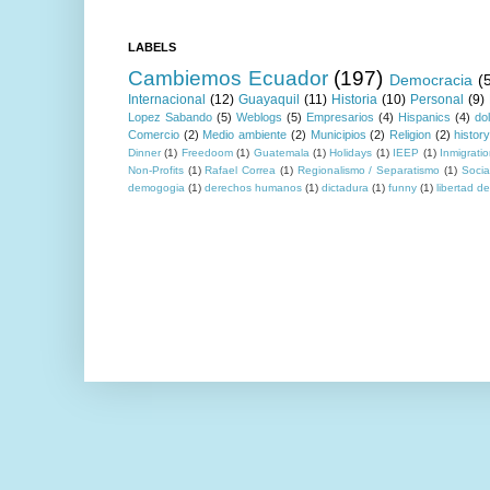
LABELS
Cambiemos Ecuador
(197)
Democracia
(
Internacional
(12)
Guayaquil
(11)
Historia
(10)
Personal
(9)
Lopez Sabando
(5)
Weblogs
(5)
Empresarios
(4)
Hispanics
(4)
do
Comercio
(2)
Medio ambiente
(2)
Municipios
(2)
Religion
(2)
histor
Dinner
(1)
Freedoom
(1)
Guatemala
(1)
Holidays
(1)
IEEP
(1)
Inmigrati
Non-Profits
(1)
Rafael Correa
(1)
Regionalismo / Separatismo
(1)
Socia
demogogia
(1)
derechos humanos
(1)
dictadura
(1)
funny
(1)
libertad d