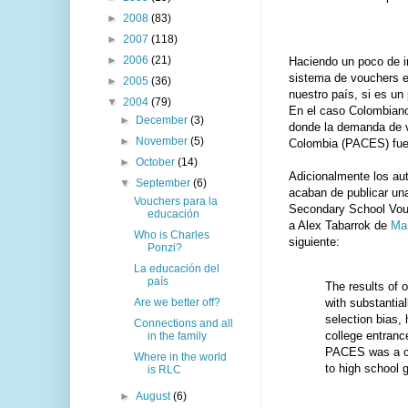
►
2008
(83)
►
2007
(118)
►
2006
(21)
Haciendo un poco de 
sistema de vouchers en
►
2005
(36)
nuestro país, si es un
▼
2004
(79)
En el caso Colombiano 
►
December
(3)
donde la demanda de vo
►
November
(5)
Colombia (PACES) fue 
►
October
(14)
Adicionalmente los aut
▼
September
(6)
acaban de publicar un
Vouchers para la
Secondary School Vouc
educación
a Alex Tabarrok de
Mar
Who is Charles
siguiente:
Ponzi?
La educación del
país
The results of o
with substantial
Are we better off?
selection bias
Connections and all
college entranc
in the family
PACES was a cos
Where in the world
to high school 
is RLC
►
August
(6)