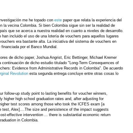
investigación me he topado con
este
paper que relata la experiencia del
 la vecina Colombia. Si bien Colombia sigue sin ser la realidad de
 país que se acerca a nuestra realidad en cuanto a niveles de desarrollo.
han incluido el uso de una lotería de vouchers para aquellos lugares
uchers era bastante alta. La iniciativa del sistema de vouchers en
financiada por el Banco Mundial.
ores de dicho paper, Joshua Angrist, Eric Bettinger, Michael Kremer
a continuación de dicho estudio titulado "Long-Term Consequences of
hers: Evidence from Administrative Records in Colombia". De acuerdo
ginal Revolution
esta segunda entrega concluye entre otras cosas lo
ur follow-up study point to lasting benefits for voucher winners,
ly higher high school graduation rates and, after adjusting for
, higher test scores among those who took the ICFES exam [a
e test, Alex]....The size and persistence of the impact suggests
t-effective intervention ... there is substantial economic return
graduation in Colombia.