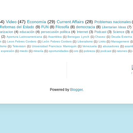
54)
Video
(47)
Economía
(29)
Current Affairs
(28)
Problemas nacionales
Reformas del Estado
(9)
FUN
(8)
Filosofía
(8)
democracia
(8)
Libertarian Ideas
(7)
larizacion
(4)
educación
(4)
persecusión política
(4)
Internet
(3)
Podcast
(3)
Science
(3)
d
y
(2)
Apertura Latinoamericana
(1)
Asamblea
(1)
Benegas Lynch
(1)
Chavez
(1)
Deuda Externa
on
(1)
Leon Febres Cordero
(1)
León Febres Cordero
(1)
Liberalismo
(1)
Links
(1)
Management
(1
lismo
(1)
Television
(1)
Universidad Francisco Marroquin
(1)
Venezuela
(1)
abusadores
(1)
asamb
e expresión
(1)
miedo
(1)
minería
(1)
oportunidades
(1)
oro
(1)
pobreza
(1)
podcast
(1)
ratones
(1)
↑
Powered by
Blogger
.