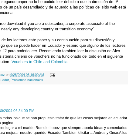
segundo paper no lo he podido leer debido a que la dirección de IP
 de un país desarrollado y de acuerdo a las políticas del sitio web está
enciona:
ree download if you are a subscriber, a corporate associate of the
 nearly any developing country or transition economy"
de los lectores este paper y su continuación para su discusión y
algo que se puede hacer en Ecuador y espero que alguno de los lectores
 #2 para poderlo leer. Recomiendo tambien leer la discusión de Alex
sistema chileno de vouchers no ha funcionado del todo en el siguiente
lution:
Vouchers in Chile and Colombia
opez
en
9/28/2004 06:16:00 AM
uador
,
Problemas nacionales
30/2004 06:34:00 PM
r a todos los que se han propuesto tratar de que las cosas mejoren en ecuador
a pagina.
rimer lugar a mi marido Romulo Lopez que siempre aporta ideas y comentarios
para mejorar nuestro querido Ecuador.Tambien felicitar a Andres y Omar.A los