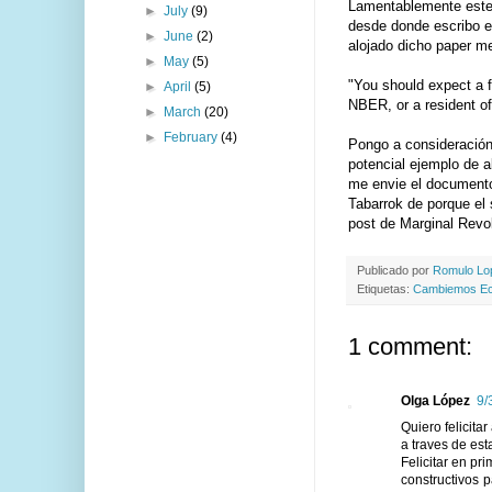
Lamentablemente este 
►
July
(9)
desde donde escribo es
►
June
(2)
alojado dicho paper m
►
May
(5)
"You should expect a f
►
April
(5)
NBER, or a resident of
►
March
(20)
►
February
(4)
Pongo a consideración 
potencial ejemplo de 
me envie el documento
Tabarrok de porque el 
post de Marginal Revo
Publicado por
Romulo L
Etiquetas:
Cambiemos Ec
1 comment:
Olga López
9/
Quiero felicita
a traves de est
Felicitar en p
constructivos 