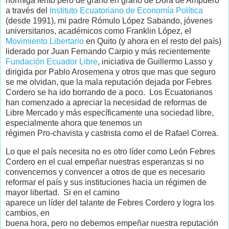
hormiga lento pero de grano en grano de Dora de Ampuero
a través del
Instituto Ecuatoriano de Economía Política
(desde 1991), mi padre Rómulo López Sabando, jóvenes
universitarios, académicos como Franklin López, el
Movimiento Libertario
en Quito (y ahora en el resto del país)
liderado por Juan Fernando Carpio y más recientemente
Fundación Ecuador Libre
, iniciativa de Guillermo Lasso y
dirigida por Pablo Arosemena y otros que mas que seguro
se me olvidan, que la mala reputación dejada por Febres
Cordero se ha ido borrando de a poco. Los Ecuatorianos
han comenzado a apreciar la necesidad de reformas de
Libre Mercado y más específicamente una sociedad libre,
especialmente ahora que tenemos un
régimen Pro-chavista y castrista como el de Rafael Correa.
Lo que el país necesita no es otro líder como León Febres
Cordero en el cual empeñar nuestras esperanzas si no
convencernos y convencer a otros de que es necesario
reformar el país y sus instituciones hacia un régimen de
mayor libertad. Si en el camino
aparece un líder del talante de Febres Cordero y logra los
cambios, en
buena hora, pero no debemos empeñar nuestra reputación