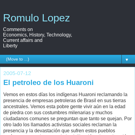
Romulo Lopez
Comments on
Economics, History, Technology,
Current affairs and
Liberty
▼
2005-07-12
El petroleo de los Huaroni
Vemos en estos días los indígenas Huaroni reclamando la
presencia de empresas petroleras de Brasil en sus tierras
ancestrales. Vemos esta pobre gente vivir aún en la edad
de piedra con sus costumbres milenarias y muchos
ciudadanos comunes se preguntan que tanto se quejan. Por
otro lado los llamados activistas sociales reclaman la
presencia y la devastación que sufren estos pueblos